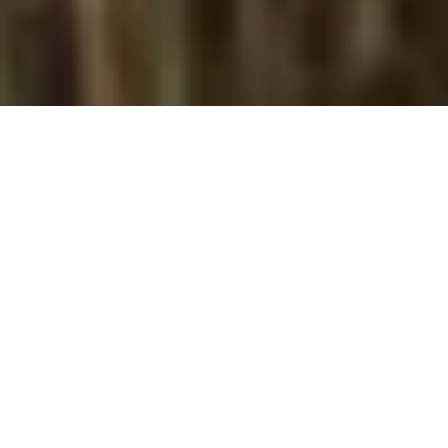
Auf dem
Gelände
Die Lage
Außengelände
Hausstrand